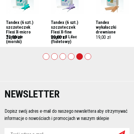
Tandex (6 szt.)
Tandex (6 szt.)
Tandex
szczoteczek
szczoteczek
wykałaczki
Flexi X-micro
Flexi X-fine
drewniane
Turquise
trapered Lilac
20,00 zł
20,00 zł
19,00 zł
(morski)
(fioletowy)
1
2
3
4
5
6
NEWSLETTER
Dopisz swój adres e-mail do naszego newslettera aby otrzymywać
informacje o nowościach i promocjach w naszym sklepie